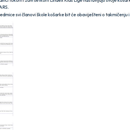
edinci tokom i završetkom Lindex Kids Lige nastavljaju svoje koša
ARS.
dmice svi članovi škole košarke bit će obaviješteni o takmičenju 