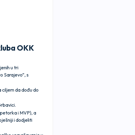
 kluba OKK
enih u tri
o Sarajevo”, s
sa ciljem da dođu do
rbavici.
 petorka i MVP), a
šniji i dodjeliti