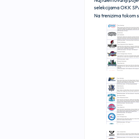
Najtalentovaniji poj
selekcijama OKK SP
Na trenizima tokom se