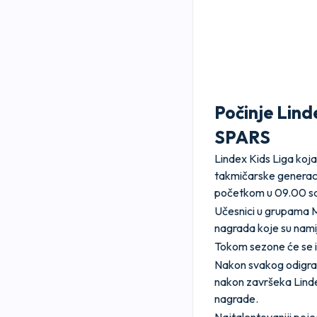
Počinje Lind
SPARS
Lindex Kids Liga koja 
takmičarske generaci
početkom u 09.00 sa
Učesnici u grupama Ma
nagrada koje su nami
Tokom sezone će se ig
Nakon svakog odigran
nakon završeka Lindex 
nagrade.