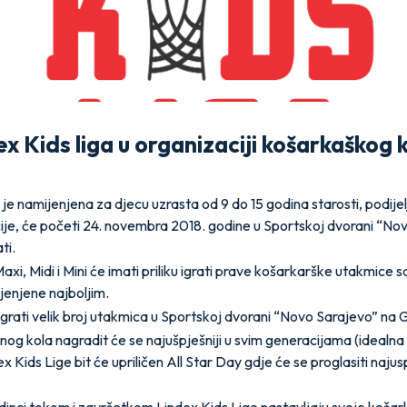
ex Kids liga u organizaciji košarkaškog
je namijenjena za djecu uzrasta od 9 do 15 godina starosti, podijelj
je, će početi 24. novembra 2018. godine u Sportskoj dvorani “Nov
ti.
xi, Midi i Mini će imati priliku igrati prave košarkarške utakmice 
jenjene najboljim.
rati velik broj utakmica u Sportskoj dvorani “Novo Sarajevo” na G
og kola nagradit će se najušpješniji u svim generacijama (idealna
Kids Lige bit će upriličen All Star Day gdje će se proglasiti najuspje