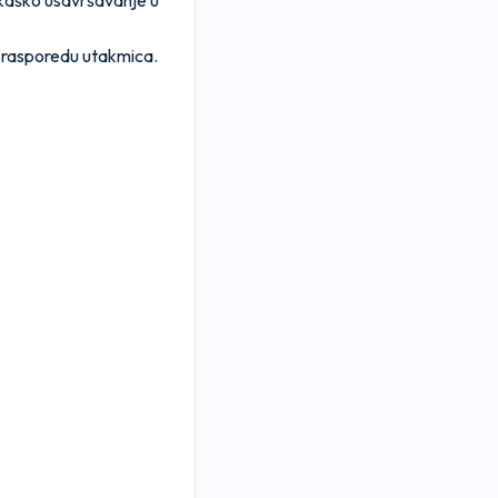
rkaško usavršavanje u
i rasporedu utakmica.