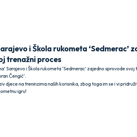
Sarajevo i Škola rukometa ‘Sedmerac’ 
j trenažni proces
a’ Sarajevo i Škola rukometa ‘Sedmerac’ zajedno sprovode svoj t
oran Čengić’.
 djece na treninzima naših korisnika, zbog toga im se i vi pridružit
kometnu igru!