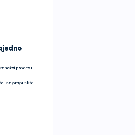
zajedno
renažni proces u
e i ne propustite