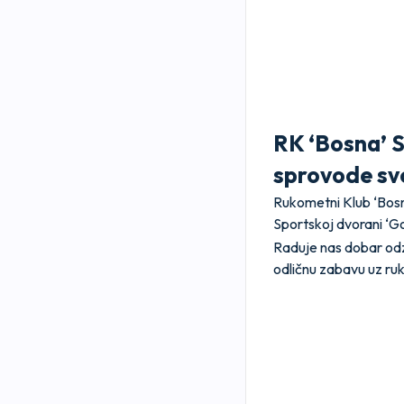
RK ‘Bosna’ 
sprovode svo
Rukometni Klub ‘Bosn
Sportskoj dvorani ‘G
Raduje nas dobar odziv
odličnu zabavu uz ru