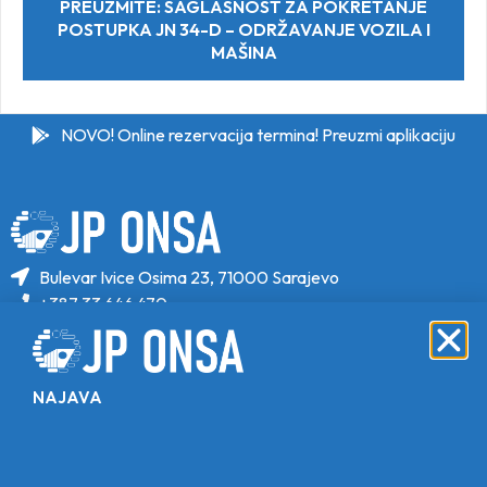
PREUZMITE: SAGLASNOST ZA POKRETANJE
POSTUPKA JN 34-D – ODRŽAVANJE VOZILA I
MAŠINA
NOVO! Online rezervacija termina! Preuzmi aplikaciju
Bulevar Ivice Osima 23, 71000 Sarajevo
+387 33 646 470
+387 33 646 471
info@jponsa.ba
NAJAVA
©Copyright 2024. All Rights Reserved.
Design, Development & Maintenance By