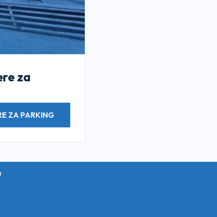
ere za
E ZA PARKING
u