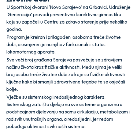
U Sportskoj dvorani ‘Novo Sarajevo’ na Grbavici, Udruženje
‘Generacija’ provodi preventivno korektivnu gimnastiku
koju su započeli u Centru za zdravo starenje prije nekoliko
godina.
Program je kreiran i prilagođen osobama treće životne
dobi, a usmjeren je na njihov funkcionalni status
lokomotornog aparata.
Sve veći broj građana Sarajeva posvećuje se zdravijem
načinu života kroz fizičke aktivnosti. Među njima je veliki
broj osoba treće životne dobi za koje su fizičke aktivnosti
ključne kako bi smanjili zdravstvene tegobe te se osjećali
bolje.
Vježbe su sistemskog i redoslijednog karaktera.
Sistemskog zato što djeluju na sve sisteme organizma u
podsticajnom djelovanju na samu cirkulaciju, metabolizam i
rad svih unutrašnjih organa, a redosljedni, jer redom
pobuđuju aktivnost svih naših sistema.