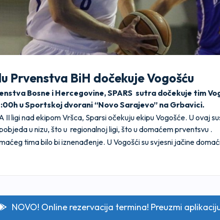
olu Prvenstva BiH dočekuje Vogošću
rvenstva Bosne i Hercegovine, SPARS sutra dočekuje tim Vo
:00h u Sportskoj dvorani “Novo Sarajevo” na Grbavici.
II ligi nad ekipom Vršca, Sparsi očekuju ekipu Vogošće. U ovaj s
objeda u nizu, što u regionalnoj ligi, što u domaćem prventsvu .
aćeg tima bilo bi iznenađenje. U Vogošći su svjesni jačine domaći
NOVO! Online rezervacija termina! Preuzmi aplikacij