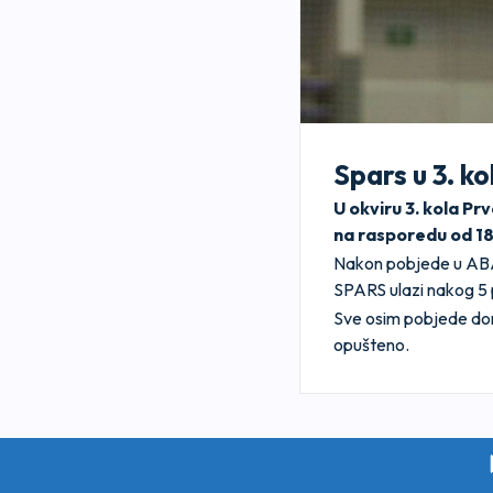
Spars u 3. k
U okviru 3. kola P
na rasporedu od 18
Nakon pobjede u ABA 
SPARS ulazi nakog 5 p
Sve osim pobjede dom
opušteno.