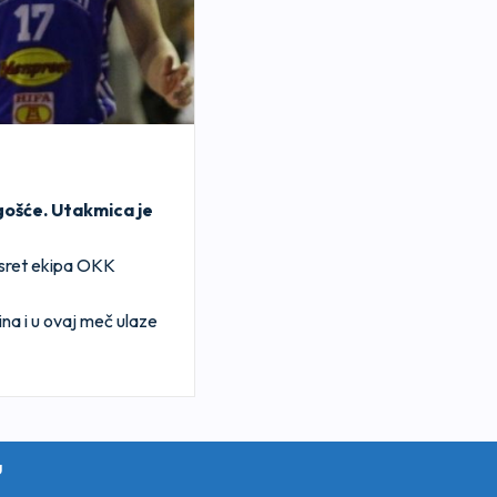
gošće. Utakmica je
usret ekipa OKK
na i u ovaj meč ulaze
u