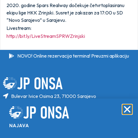
2020. godine Spars Realway dočekuje četvrtoplasiranu
ekipu lige HKK Zrinjski. Susret je zakazan za 17:00 u SD
“Novo Sarajevo” u Sarajevu.
Livestream:
http://bit.ly/
LiveStreamSPRWZrinjski
NOVO! Online rezervacija termina! Preuzmi aplikaciju
Bulevar Ivice Osima 23, 71000 Sarajevo
+387 33 646 470
+387 33 646 471
info@jponsa.ba
NAJAVA
©Copyright 2024. All Rights Reserved.