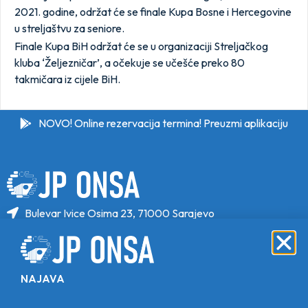
2021. godine, održat će se finale Kupa Bosne i Hercegovine
u streljaštvu za seniore.
Finale Kupa BiH održat će se u organizaciji Streljačkog
kluba ‘Željezničar’, a očekuje se učešće preko 80
takmičara iz cijele BiH.
NOVO! Online rezervacija termina! Preuzmi aplikaciju
Bulevar Ivice Osima 23, 71000 Sarajevo
+387 33 646 470
+387 33 646 471
info@jponsa.ba
NAJAVA
©Copyright 2024. All Rights Reserved.