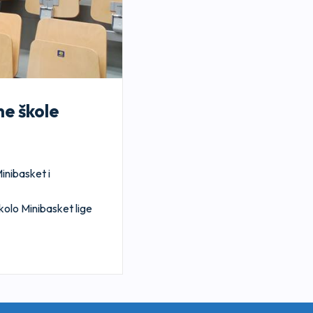
ne škole
inibasket i
 kolo Minibasket lige