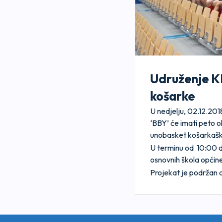
Udruženje KK
košarke
U nedjelju, 02.12.2018
‘BBY’ će imati peto o
unobasket košarkašk
U terminu od 10:00 do 
osnovnih škola općin
Projekat je podržan 