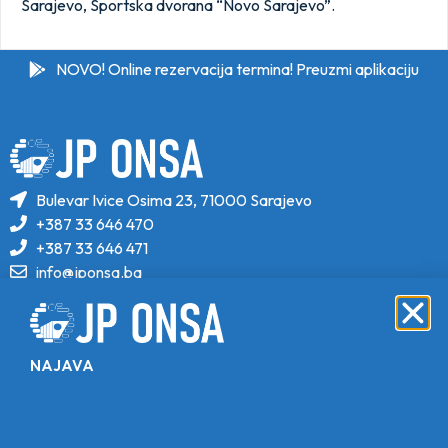
Sarajevo, Sportska dvorana “Novo Sarajevo”.
NOVO! Online rezervacija termina! Preuzmi aplikaciju
Bulevar Ivice Osima 23, 71000 Sarajevo
+387 33 646 470
+387 33 646 471
info@jponsa.ba
©Copyright 2024. All Rights Reserved.
Design, Development & Maintenance By
NAJAVA