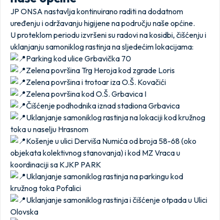
JP ONSA nastavlja kontinuirano raditi na dodatnom
uređenju i održavanju higijene na području naše općine.
U proteklom periodu izvršeni su radovi na kosidbi, čišćenju i
uklanjanju samoniklog rastinja na sljedećim lokacijama:
Parking kod ulice Grbavička 70
Zelena površina Trg Heroja kod zgrade Loris
Zelena površina i trotoar iza O.Š. Kovačići
Zelena površina kod O.Š. Grbavica I
Čišćenje podhodnika iznad stadiona Grbavica
Uklanjanje samoniklog rastinja na lokaciji kod kružnog
toka u naselju Hrasnom
Košenje u ulici Derviša Numića od broja 58-68 (oko
objekata kolektivnog stanovanja) i kod MZ Vraca u
koordinaciji sa KJKP PARK
Uklanjanje samoniklog rastinja na parkingu kod
kružnog toka Pofalici
Uklanjanje samoniklog rastinja i čišćenje otpada u Ulici
Olovska