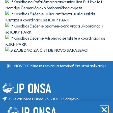
Kosidba na Pofalićima na raskrsnici ulica Put života i
Hamdije Čemerlića oko Srebreničkog cvijeta
Kosidba i čišćenje u ulici Put života i u ulici Halida
Kajtaza u koordinaciji sa KJKP PARK
Kosidba i čišćenje Spomen-park Vraca u koordinaciji
sa KJKP PARK
Kosidba i čišćenje Vilsonovo šetalište u koordinaciji sa
KJKP PARK
ZAJEDNO ZA ČISTIJE NOVO SARAJEVO!
NOVO! Online rezervacija termina! Preuzmi aplikaciju
Bulevar Ivice Osima 23, 71000 Sarajevo
+387 33 646 470
+387 33 646 471