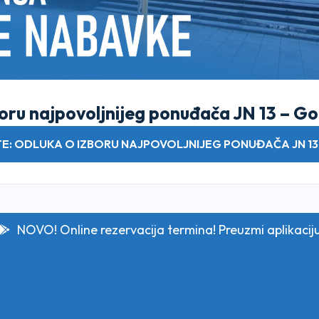
oru najpovoljnijeg ponuđača JN 13 – Go
E: ODLUKA O IZBORU NAJPOVOLJNIJEG PONUĐAČA JN 13
NOVO! Online rezervacija termina! Preuzmi aplikacij