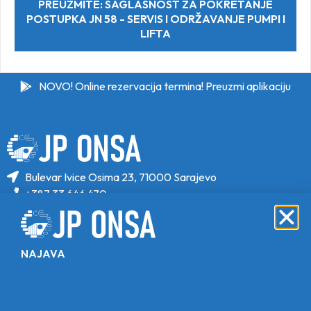
PREUZMITE: SAGLASNOST ZA POKRETANJE
POSTUPKA JN 58 - SERVIS I ODRŽAVANJE PUMPI I
LIFTA
NOVO! Online rezervacija termina! Preuzmi aplikaciju
Bulevar Ivice Osima 23, 71000 Sarajevo
+387 33 646 470
+387 33 646 471
info@jponsa.ba
NAJAVA
©Copyright 2024. All Rights Reserved.
Design, Development & Maintenance By