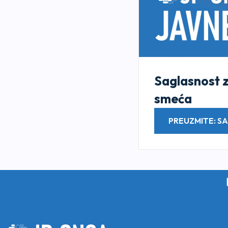
Saglasnost 
smeća
PREUZMITE: S