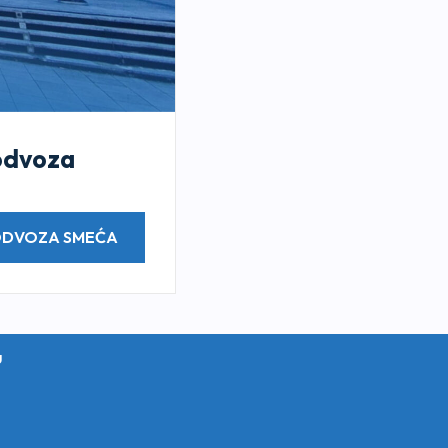
 odvoza
 ODVOZA SMEĆA
u